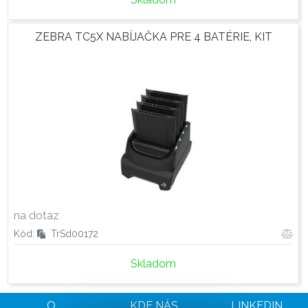
ZEBRA TC5X NABÍJAČKA PRE 4 BATÉRIE, KIT
na dotaz
Kód:
TrSd00172
Skladom
O
KDE NÁS
LINKEDIN