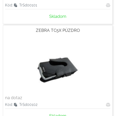
Kód:
TrSd00101
Skladom
ZEBRA TC5X PÚZDRO
na dotaz
Kód:
TrSd00102
Skladom