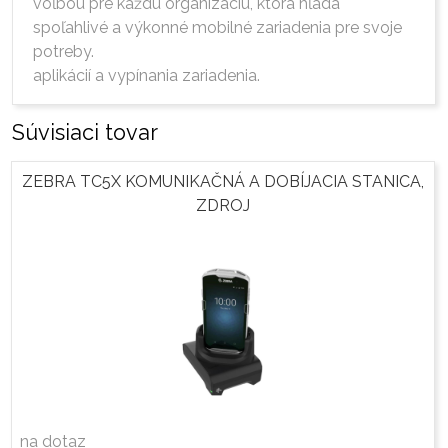
voľbou pre každú organizáciu, ktorá hľadá
spoľahlivé a výkonné mobilné zariadenia pre svoje
potreby.
aplikácií a vypínania zariadenia.
Súvisiaci tovar
ZEBRA TC5X KOMUNIKAČNÁ A DOBÍJACIA STANICA,
ZDROJ
na dotaz