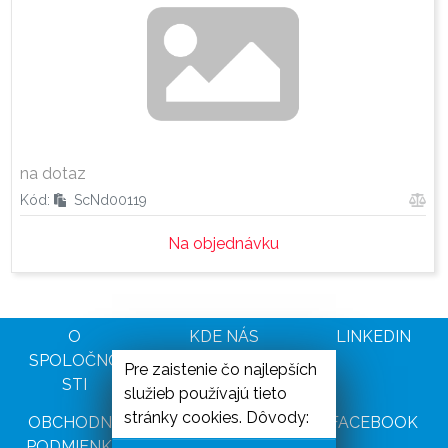
na dotaz
Kód:
ScNd00119
Na objednávku
O
KDE NÁS
LINKEDIN
SPOLOČNO
NAJDETE
Pre zaistenie čo najlepších
STI
služieb používajú tieto
stránky cookies. Dôvody:
OBCHODNÉ
NAŠI
FACEBOOK
PODMIENKY
PARTNERI