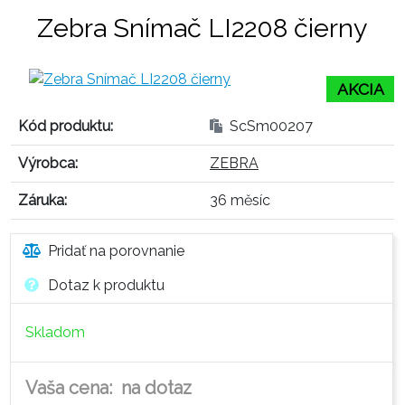
Zebra Snímač LI2208 čierny
AKCIA
Kód produktu:
ScSm00207
Výrobca:
ZEBRA
Záruka:
36 měsíc
Pridať na porovnanie
Dotaz k produktu
Skladom
Vaša cena: na dotaz