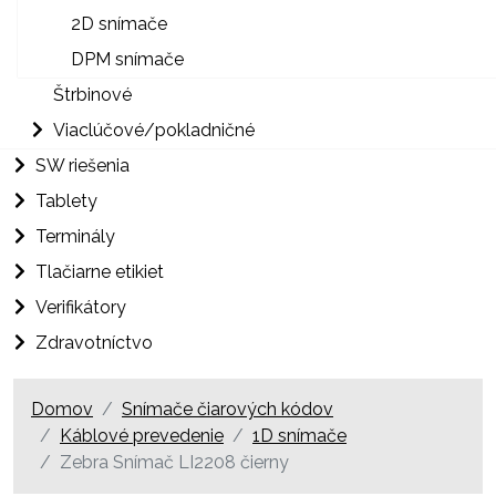
2D snímače
DPM snímače
Štrbinové
Viaclúčové/pokladničné
SW riešenia
Tablety
Terminály
Tlačiarne etikiet
Verifikátory
Zdravotníctvo
Domov
Snímače čiarových kódov
Káblové prevedenie
1D snímače
Zebra Snímač LI2208 čierny