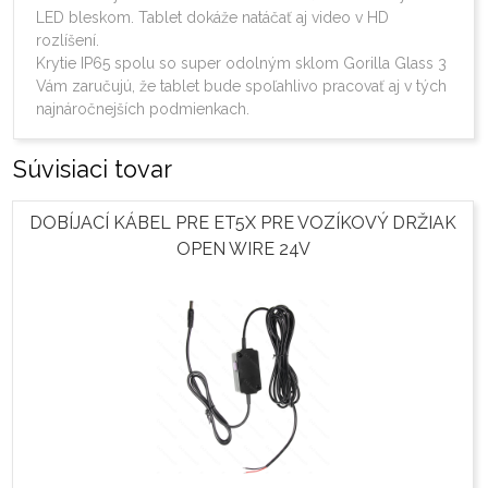
LED bleskom. Tablet dokáže natáčať aj video v HD 
rozlíšení. 

Krytie IP65 spolu so super odolným sklom Gorilla Glass 3 
Vám zaručujú, že tablet bude spoľahlivo pracovať aj v tých 
najnáročnejších podmienkach. 
Súvisiaci tovar
DOBÍJACÍ KÁBEL PRE ET5X PRE VOZÍKOVÝ DRŽIAK
OPEN WIRE 24V