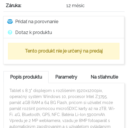
Záruka:
12 měsíc
Pridať na porovnanie
Dotaz k produktu
Tento produkt nie je určený na predaj
Popis produktu
Parametry
Na stiahnutie
Tablet s 8.3" displejom s rozlíšením 1920x1200pix, 
operačný systém Windows 10, procesor Intel Z3795, 
pamäť 4GB RAM a 64 BG Flash, pričom si užívateľ može 
pamäť rozšíriť pomocou microSDXC karty až na 2TB, Wi-
Fi. 4G, Bluetooth, GPS, NFC. Batéria Li-Ion 5900mAh.

Vpredu je 2 MP webkamera, vzadu je 8MP fotoaparát s 
automatickým zaostrovaním a s uživateľom ovládaným 