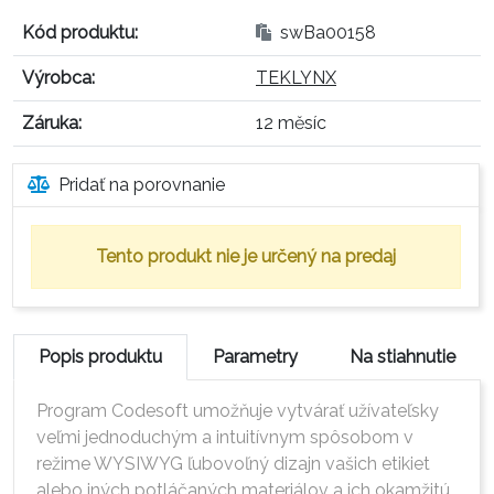
Kód produktu:
swBa00158
Výrobca:
TEKLYNX
Záruka:
12 měsíc
Pridať na porovnanie
Tento produkt nie je určený na predaj
Popis produktu
Parametry
Na stiahnutie
Program Codesoft umožňuje vytvárať užívateľsky
veľmi jednoduchým a intuitívnym spôsobom v
režime WYSIWYG ľubovoľný dizajn vašich etikiet
alebo iných potláčaných materiálov a ich okamžitú